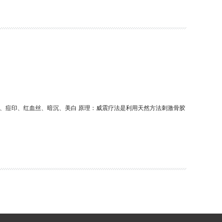
、痘印、红血丝、暗沉、美白 原理：威震疗法是利用天然方法刺激骨胶