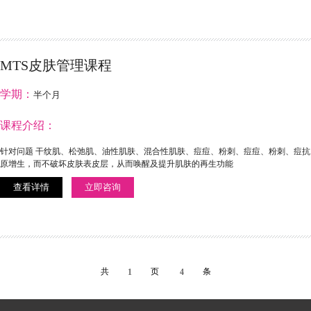
MTS皮肤管理课程
学期：
半个月
课程介绍：
针对问题 干纹肌、松弛肌、油性肌肤、混合性肌肤、痘痘、粉刺、痘痘、粉刺、痘抗
原增生，而不破坏皮肤表皮层，从而唤醒及提升肌肤的再生功能
查看详情
立即咨询
共
页
条
1
4